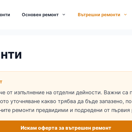
онти
Основен ремонт
Вътрешни ремонти
нти
Т
че от изпълнение на отделни дейности. Важни са 
ното уточняване какво трябва да бъде запазено, 
шните ремонти предвидими и подредени от първия 
Искам оферта за вътрешен ремонт