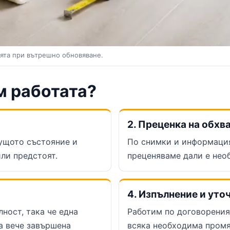
ията при вътрешно обновяване.
м работата?
2. Преценка на обхв
кущото състояние и
По снимки и информация
ли предстоят.
преценяваме дали е нео
4. Изпълнение и уто
ност, така че една
Работим по договорения
а вече завършена
всяка необходима промя