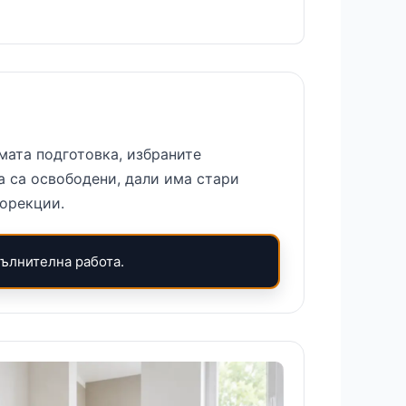
мата подготовка, избраните
а са освободени, дали има стари
корекции.
пълнителна работа.