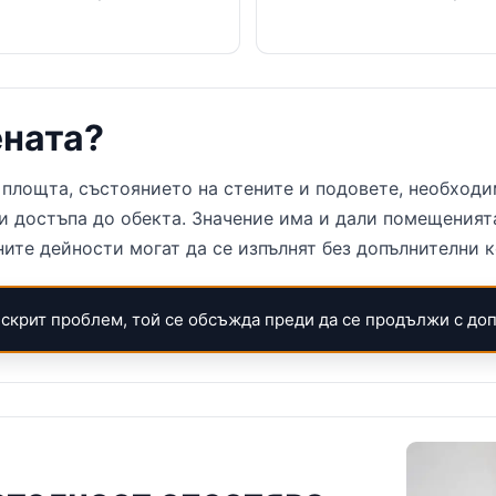
ената?
 площта, състоянието на стените и подовете, необходи
и достъпа до обекта. Значение има и дали помещеният
ните дейности могат да се изпълнят без допълнителни 
 скрит проблем, той се обсъжда преди да се продължи с до