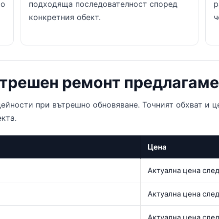
то
подходяща последователност според
р
конкретния обект.
ч
ътрешен ремонт предлагаме
ейности при вътрешно обновяване. Точният обхват и ц
кта.
Цена
Актуална цена сле
Актуална цена сле
Актуална цена сле