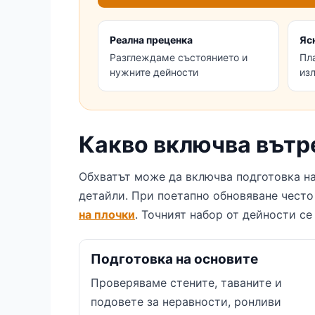
Реална преценка
Яс
Разглеждаме състоянието и
Пл
нужните дейности
из
Какво включва вътр
Обхватът може да включва подготовка на
детайли. При поетапно обновяване чест
на плочки
. Точният набор от дейности с
Подготовка на основите
Проверяваме стените, таваните и
подовете за неравности, ронливи