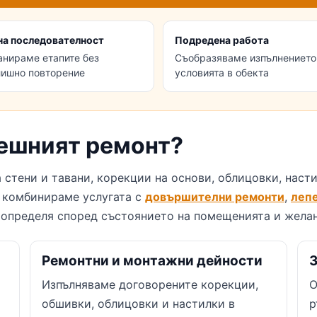
на последователност
Подредена работа
анираме етапите без
Съобразяваме изпълнението
лишно повторение
условията в обекта
ешният ремонт?
 стени и тавани, корекции на основи, облицовки, наст
о комбинираме услугата с
довършителни ремонти
,
лепе
е определя според състоянието на помещенията и желан
Ремонтни и монтажни дейности
Изпълняваме договорените корекции,
О
обшивки, облицовки и настилки в
р