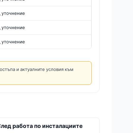
д уточнение
д уточнение
д уточнение
достъпа и актуалните условия към
лед работа по инсталациите