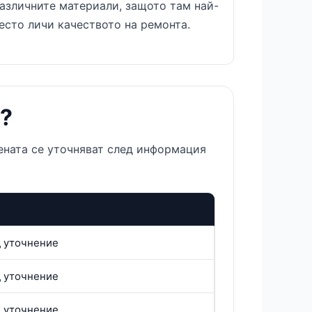
азличните материали, защото там най-
есто личи качеството на ремонта.
?
ената се уточняват след информация
д уточнение
д уточнение
д уточнение