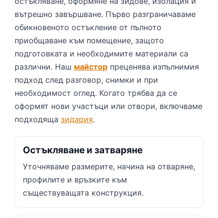
остъкляване, оформяне на зидове, изолация и
вътрешно завършване. Първо разграничаваме
обикновеното остъкление от пълното
приобщаване към помещение, защото
подготовката и необходимите материали са
различни. Наш
майстор
преценява изпълнимия
подход след разговор, снимки и при
необходимост оглед. Когато трябва да се
оформят нови участъци или отвори, включваме
подходяща
зидария
.
Остъкляване и затваряне
Уточняваме размерите, начина на отваряне,
профилите и връзките към
съществуващата конструкция.