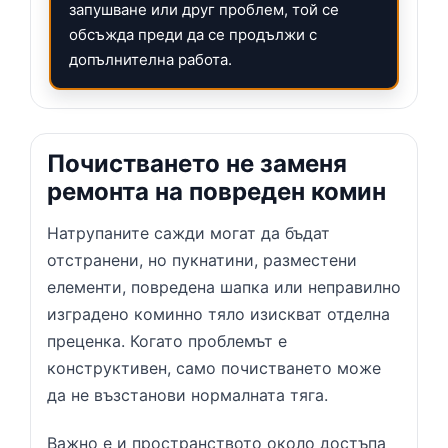
запушване или друг проблем, той се
обсъжда преди да се продължи с
допълнителна работа.
Почистването не заменя
ремонта на повреден комин
Натрупаните сажди могат да бъдат
отстранени, но пукнатини, разместени
елементи, повредена шапка или неправилно
изградено коминно тяло изискват отделна
преценка. Когато проблемът е
конструктивен, само почистването може
да не възстанови нормалната тяга.
Важно е и пространството около достъпа