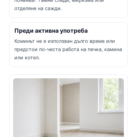
появяват тъмни следи, миризма или
отделяне на сажди.
Преди активна употреба
Коминът не е използван дълго време или
предстои по-честа работа на печка, камина
или котел.