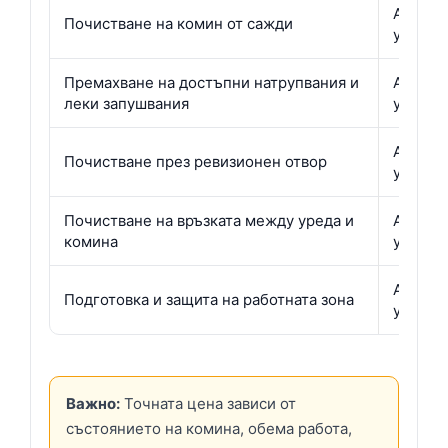
Актуал
Почистване на комин от сажди
уточне
Премахване на достъпни натрупвания и
Актуал
леки запушвания
уточне
Актуал
Почистване през ревизионен отвор
уточне
Почистване на връзката между уреда и
Актуал
комина
уточне
Актуал
Подготовка и защита на работната зона
уточне
Важно:
Точната цена зависи от
състоянието на комина, обема работа,